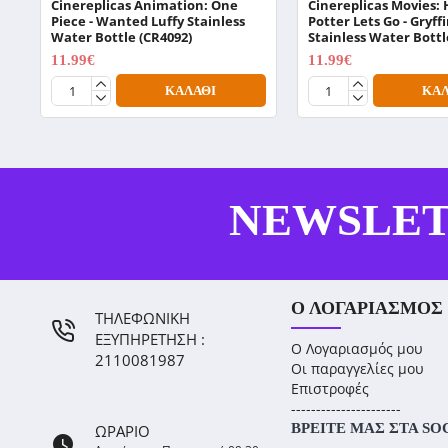
Cinereplicas Animation: One
Cinereplicas Movies: 
Piece - Wanted Luffy Stainless
Potter Lets Go - Gryff
Water Bottle (CR4092)
Stainless Water Bottl
11.99€
11.99€
14.99€
14.99€
ΚΑΛΆΘΙ
ΚΑΛ
NEWSLE
Ο ΛΟΓΑΡΙΑΣΜΌΣ
ΤΗΛΕΦΩΝΙΚΗ
ΕΞΥΠΗΡΕΤΗΣΗ :
Ο Λογαριασμός μου
2110081987
Οι παραγγελίες μου
Επιστροφές
----------------------
ΒΡΕΊΤΕ ΜΑΣ ΣΤΑ SO
ΩΡΑΡΙΟ