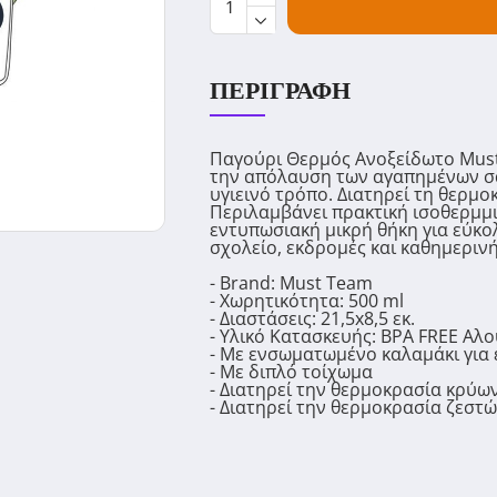
ΠΕΡΙΓΡΑΦΉ
Παγούρι Θερμός Ανοξείδωτο Must 
την απόλαυση των αγαπημένων σα
υγιεινό τρόπο. Διατηρεί τη θερμο
Περιλαμβάνει πρακτική ισοθερμμ
εντυπωσιακή μικρή θήκη για εύκο
σχολείο, εκδρομές και καθημεριν
- Brand: Must Team
- Χωρητικότητα: 500 ml
- Διαστάσεις: 21,5x8,5 εκ.
- Υλικό Κατασκευής: BPA FREE Αλο
- Με ενσωματωμένο καλαμάκι για
- Με διπλό τοίχωμα
- Διατηρεί την θερμοκρασία κρύω
- Διατηρεί την θερμοκρασία ζεστ