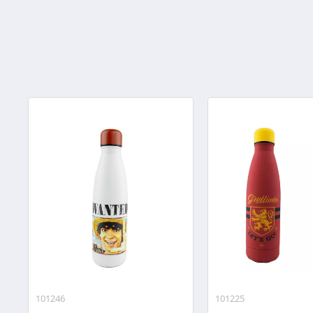
101246
101225