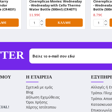
Harry
Cinereplicas Movies: Wednesday
Cinereplic
indor
- Wednesday with Cello Thermo
- Wednesda
e (CR4031)
Water Bottle (500ml) (CR4071)
Bottle (500
11.99€
8.79€
14.99€
10.99€
ΆΘΙ
ΚΑΛΆΘΙ
TTER
 ΜΟΥ
Η ΕΤΑΙΡΕΊΑ
ΕΞΥΠΗΡ
Σχετικά με εμάς
Αλλαγές ή Ε
Blog
Τρόποι Πλη
Δήλωση Εχεμύθειας
Τρόποι Απο
Όροι Χρήσης
Κατασκευασ
Χάρτης Ιστότοπου
CIAL!
Επικοινωνία