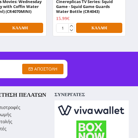
as Movies: Wednesday
Cinereplicas TV Series: Squid
N
y with Coffin Water
Game - Squid Game Guards
W
ml) (CR4070MINI)
Water Bottle (CR4043)
1
15.99€
19.99€
ΚΑΛΆΘΙ
ΚΑΛΆΘΙ
ΑΠΟΣΤΟΛΉ
ΈΤΗΣΗ ΠΕΛΑΤΏΝ
ΣΥΝΕΡΓΑΤΕΣ
πιστροφές
ρωμής
στολής
τές