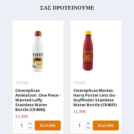
ΣΑΣ ΠΡΟΤΕΙΝΟΥΜΕ
101246
101225
1
Cinereplicas
Cinereplicas Movies:
C
Animation: One Piece -
Harry Potter Lets Go -
W
Wanted Luffy
Gryffindor Stainless
W
Stainless Water
Water Bottle (CR4031)
T
Bottle (CR4092)
(
11.99€
14.99€
11.99€
1
14.99€
ΚΑΛΆΘΙ
ΚΑΛΆΘΙ