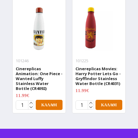
101246
101225
1
Cinereplicas
Cinereplicas Movies:
C
Animation: One Piece -
Harry Potter Lets Go -
W
Wanted Luffy
Gryffindor Stainless
W
Stainless Water
Water Bottle (CR4031)
T
Bottle (CR4092)
(
11.99€
14.99€
11.99€
1
14.99€
ΚΑΛΆΘΙ
ΚΑΛΆΘΙ