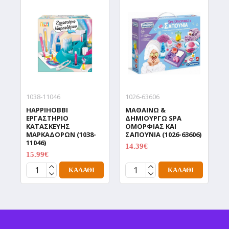
1038-11046
1026-63606
1
HAPPIHOBBI
ΜΑΘΑΙΝΩ &
Μ
ΕΡΓΑΣΤΗΡΙΟ
ΔΗΜΙΟYΡΓΩ SPA
ΚΑΤΑΣΚΕΥΗΣ
ΟΜΟΡΦΙΑΣ ΚΑΙ
Λ
ΜΑΡΚΑΔΟΡΩΝ (1038-
ΣΑΠΟΥΝΙΑ (1026-63606)
Α
11046)
14.39€
1
17.99€
15.99€
19.99€
ΚΑΛΆΘΙ
ΚΑΛΆΘΙ