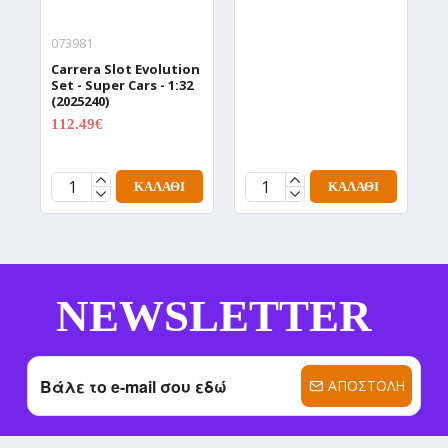
073981
1
Carrera Slot Evolution
H
Set - Super Cars - 1:32
A
(2025240)
F
T
112.49€
149.99€
(
2
ΚΑΛΆΘΙ
ΚΑΛΆΘΙ
NEWSLETTER
ΑΠΟΣΤΟΛΉ