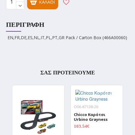
ΚΑΛΆΘΙ
ΠΕΡΙΓΡΑΦΉ
EN,FR,DE,ES,NL,IT,PL,PT,GR Pack / Carton Box (466A00060)
ΣΑΣ ΠΡΟΤΕΙΝΟΥΜΕ
O06-87138-26
Chicco Καρότσι
Urbino Grayness
103.54€
0.00€