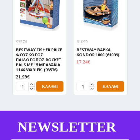
93576
61099
5
BESTWAY FISHER PRICE
BESTWAY ΒΑΡΚΑ
B
ΦΟΥΣΚΩΤΟΣ
KONDOR 1000 (61099)
Π
ΠΑΙΔΟΤΟΠΟΣ ROCKET
Μ
17.24€
PALS ΜΕ 15 ΜΠΑΛΆΚΙΑ
22.99€
3
114X89X91ΕΚ. (93576)
21.99€
ΚΑΛΆΘΙ
ΚΑΛΆΘΙ
NEWSLETTER