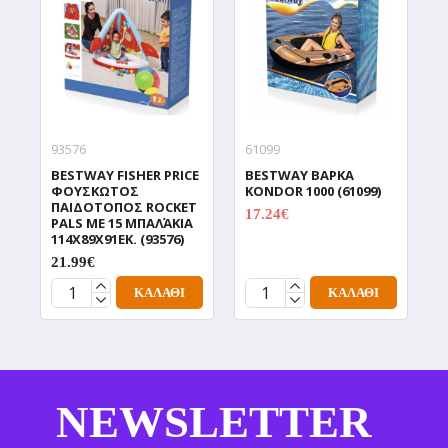
93576
61099
5
BESTWAY FISHER PRICE
BESTWAY ΒΑΡΚΑ
B
ΦΟΥΣΚΩΤΟΣ
KONDOR 1000 (61099)
Π
ΠΑΙΔΟΤΟΠΟΣ ROCKET
Μ
17.24€
PALS ΜΕ 15 ΜΠΑΛΆΚΙΑ
22.99€
3
114X89X91ΕΚ. (93576)
21.99€
ΚΑΛΆΘΙ
ΚΑΛΆΘΙ
NEWSLETTER