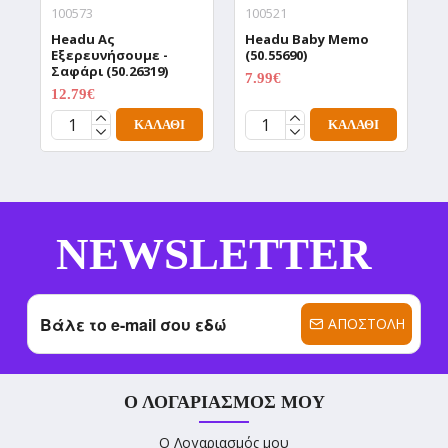
100573
100521
1
Headu Aς
Headu Baby Memo
H
Εξερευνήσουμε -
(50.55690)
Α
Σαφάρι (50.26319)
(
7.99€
9.99€
12.79€
1
15.99€
ΚΑΛΆΘΙ
ΚΑΛΆΘΙ
NEWSLETTER
ΑΠΟΣΤΟΛΉ
Ο ΛΟΓΑΡΙΑΣΜΌΣ ΜΟΥ
Ο Λογαριασμός μου