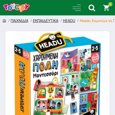
0
ΠΑΙΧΝΙΔΙΑ
ΕΚΠΑΙΔΕΥΤΙΚΑ
HEADU
Headu Χαρούμενη Π