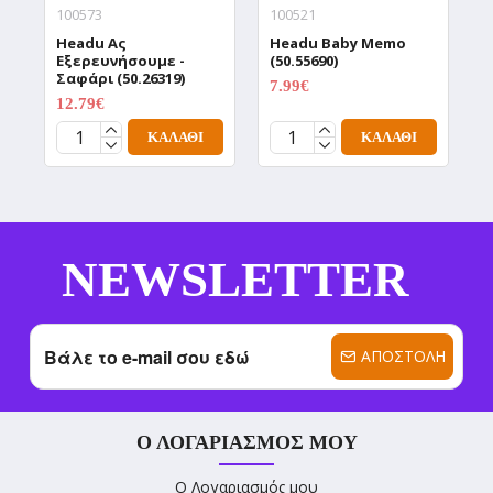
100573
100521
1
Headu Aς
Headu Baby Memo
H
Εξερευνήσουμε -
(50.55690)
Α
Σαφάρι (50.26319)
(
7.99€
9.99€
12.79€
1
15.99€
ΚΑΛΆΘΙ
ΚΑΛΆΘΙ
NEWSLETTER
ΑΠΟΣΤΟΛΉ
Ο ΛΟΓΑΡΙΑΣΜΌΣ ΜΟΥ
Ο Λογαριασμός μου