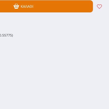
ΚΑΛΆΘΙ
0.55775)