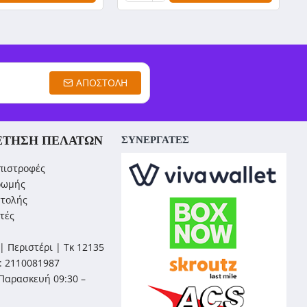
ΑΠΟΣΤΟΛΉ
ΈΤΗΣΗ ΠΕΛΑΤΏΝ
ΣΥΝΕΡΓΑΤΕΣ
πιστροφές
ρωμής
στολής
τές
| Περιστέρι | Τκ 12135
: 2110081987
Παρασκευή 09:30 –