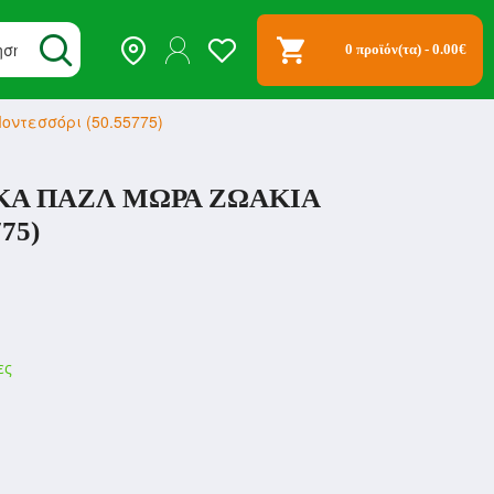
0 προϊόν(τα) - 0.00€
ντεσσόρι (50.55775)
ΚΆ ΠΑΖΛ ΜΩΡΆ ΖΩΆΚΙΑ
75)
ες