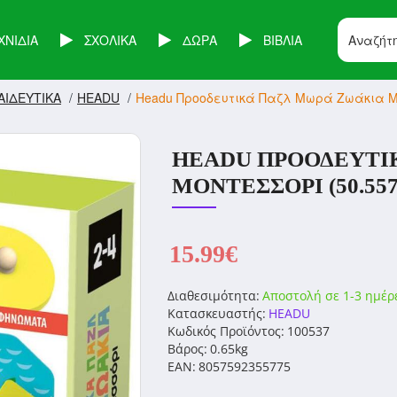
ΧΝΙΔΙΑ
ΣΧΟΛΙΚΑ
ΔΩΡΑ
ΒΙΒΛΙΑ
ΑΙΔΕΥΤΙΚΑ
HEADU
Headu Προοδευτικά Παζλ Μωρά Ζωάκια Μο
HEADU ΠΡΟΟΔΕΥΤΙ
ΜΟΝΤΕΣΣΌΡΙ (50.557
15.99€
Διαθεσιμότητα:
Αποστολή σε 1-3 ημέρ
Κατασκευαστής:
HEADU
Κωδικός Προϊόντος:
100537
Βάρος:
0.65kg
EAN:
8057592355775