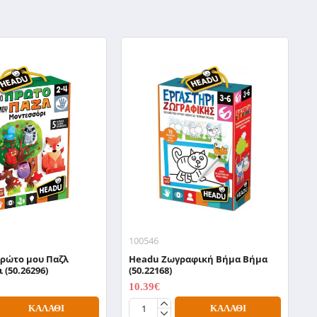
100546
1
Πρώτο μου Παζλ
Headu Zωγραφική Βήμα Βήμα
H
 (50.26296)
(50.22168)
Α
10.39€
1
12.99€
ΚΑΛΆΘΙ
ΚΑΛΆΘΙ