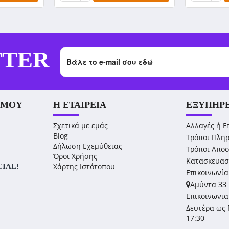
TTER
 ΜΟΥ
Η ΕΤΑΙΡΕΊΑ
ΕΞΥΠΗΡ
Σχετικά με εμάς
Αλλαγές ή Ε
Blog
Τρόποι Πλη
Δήλωση Εχεμύθειας
Τρόποι Απο
Όροι Χρήσης
Κατασκευασ
Χάρτης Ιστότοπου
CIAL!
Επικοινωνία
Αμύντα 33 
Επικοινωνια
Δευτέρα ως 
17:30