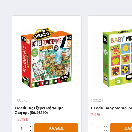
100573
100521
Headu Aς Εξερευνήσουμε -
Headu Baby Memo (50
Σαφάρι (50.26319)
7.99€
9.99€
12.79€
15.99€
ΚΑΛΆΘΙ
ΚΑΛ