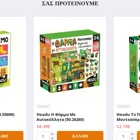
ΣΑΣ ΠΡΟΤΕΙΝΟΥΜΕ
100547
100530
.55690)
Headu H Φάρμα Με
Headu To 
Αυτοκόλλητα (50.26265)
Μοντεσσόρι
10.39€
12.79€
12.99€
15.99€
ΆΘΙ
ΚΑΛΆΘΙ