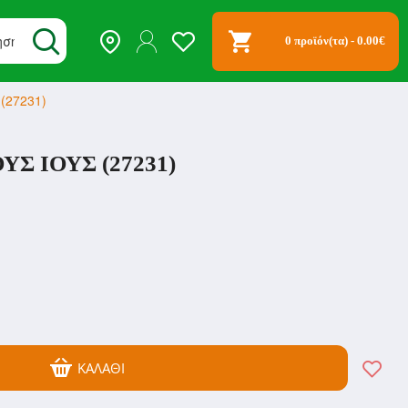
0 προϊόν(τα) - 0.00€
(27231)
Σ ΙΟΥΣ (27231)
ΚΑΛΆΘΙ