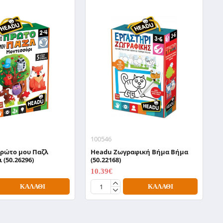
100546
1
Πρώτο μου Παζλ
Headu Zωγραφική Βήμα Βήμα
H
 (50.26296)
(50.22168)
Α
10.39€
1
12.99€
ΚΑΛΆΘΙ
ΚΑΛΆΘΙ