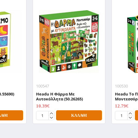
100547
100530
.55690)
Headu H Φάρμα Με
Headu To 
Αυτοκόλλητα (50.26265)
Μοντεσσόρι
10.39€
12.79€
12.99€
15.99€
ΆΘΙ
ΚΑΛΆΘΙ