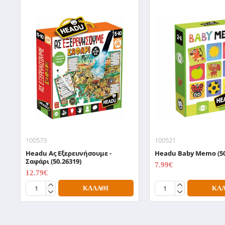
100573
100521
Headu Aς Εξερευνήσουμε -
Headu Baby Memo (50
Σαφάρι (50.26319)
7.99€
9.99€
12.79€
15.99€
ΚΑΛΆΘΙ
ΚΑΛ