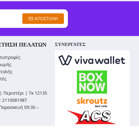
ΑΠΟΣΤΟΛΉ
ΈΤΗΣΗ ΠΕΛΑΤΏΝ
ΣΥΝΕΡΓΑΤΕΣ
πιστροφές
ρωμής
στολής
τές
| Περιστέρι | Τκ 12135
: 2110081987
Παρασκευή 09:30 –