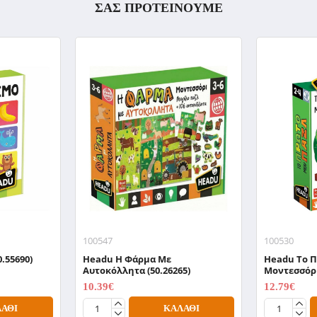
ΣΑΣ ΠΡΟΤΕΙΝΟΥΜΕ
100547
100530
.55690)
Headu H Φάρμα Με
Headu To 
Αυτοκόλλητα (50.26265)
Μοντεσσόρι
10.39€
12.79€
12.99€
15.99€
ΆΘΙ
ΚΑΛΆΘΙ