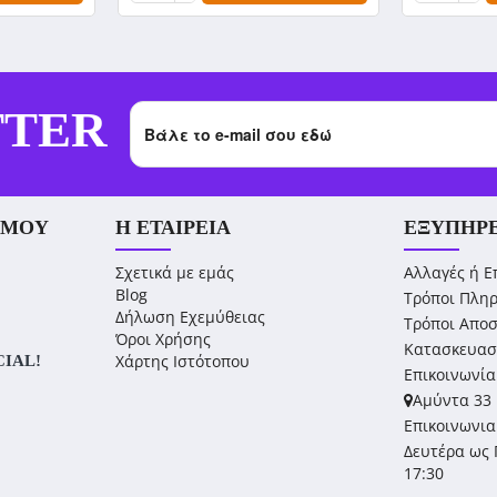
TTER
 ΜΟΥ
Η ΕΤΑΙΡΕΊΑ
ΕΞΥΠΗΡ
Σχετικά με εμάς
Αλλαγές ή Ε
Blog
Τρόποι Πλη
Δήλωση Εχεμύθειας
Τρόποι Απο
Όροι Χρήσης
Κατασκευασ
Χάρτης Ιστότοπου
CIAL!
Επικοινωνία
Αμύντα 33 
Επικοινωνια
Δευτέρα ως 
17:30