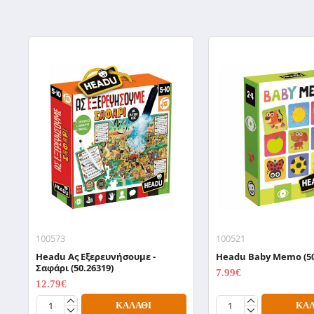
100573
100521
Headu Aς Εξερευνήσουμε -
Headu Baby Memo (50
Σαφάρι (50.26319)
7.99€
9.99€
12.79€
15.99€
ΚΑΛΆΘΙ
ΚΑΛ