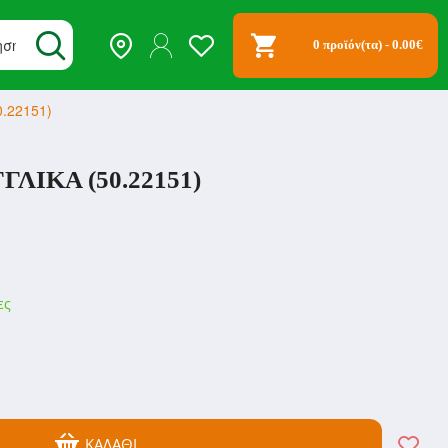
0 προϊόν(τα) - 0.00€
.22151)
ΛΙΚΆ (50.22151)
ες
ΚΑΛΆΘΙ