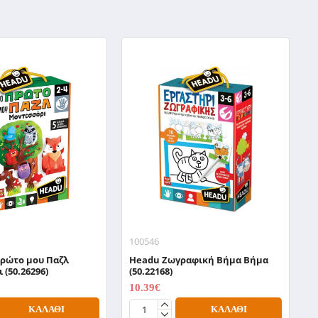
100546
1
Πρώτο μου Παζλ
Headu Zωγραφική Βήμα Βήμα
H
 (50.26296)
(50.22168)
Α
10.39€
1
12.99€
ΚΑΛΆΘΙ
ΚΑΛΆΘΙ