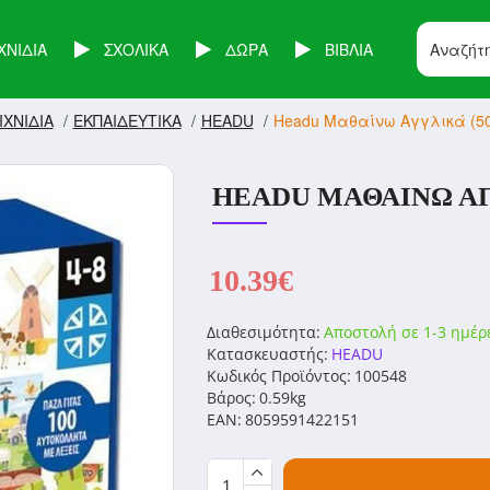
ΧΝΙΔΙΑ
ΣΧΟΛΙΚΑ
ΔΩΡΑ
ΒΙΒΛΙΑ
ΙΧΝΙΔΙΑ
ΕΚΠΑΙΔΕΥΤΙΚΑ
HEADU
Headu Μαθαίνω Αγγλικά (50
HEADU ΜΑΘΑΊΝΩ ΑΓΓ
10.39€
Διαθεσιμότητα:
Αποστολή σε 1-3 ημέρ
Κατασκευαστής:
HEADU
Κωδικός Προϊόντος:
100548
Βάρος:
0.59kg
EAN:
8059591422151