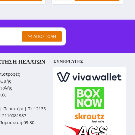
ΑΠΟΣΤΟΛΉ
ΈΤΗΣΗ ΠΕΛΑΤΏΝ
ΣΥΝΕΡΓΑΤΕΣ
πιστροφές
ρωμής
στολής
τές
| Περιστέρι | Τκ 12135
: 2110081987
Παρασκευή 09:30 –