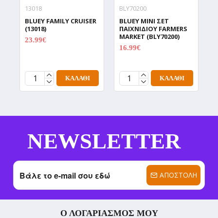
13018
BLY70200
1
BLUEY FAMILY CRUISER
BLUEY MINI ΣΕΤ
B
(13018)
ΠΑΙΧΝΙΔΙΟΥ FARMERS
S
MARKET (BLY70200)
(
23.99€
29.99€
16.99€
1
19.99€
ΚΑΛΆΘΙ
ΚΑΛΆΘΙ
NEWSLETTER
ΑΠΟΣΤΟΛΉ
Ο ΛΟΓΑΡΙΑΣΜΌΣ ΜΟΥ