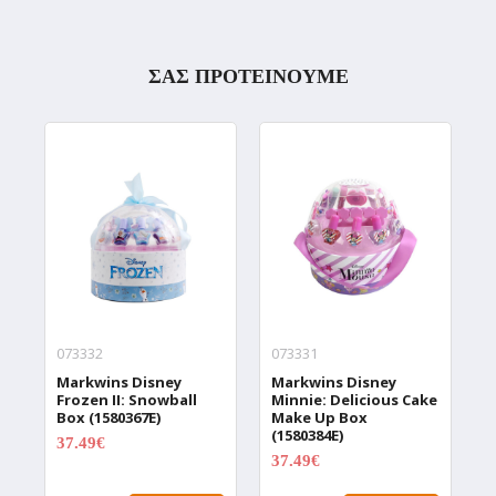
ΣΑΣ ΠΡΟΤΕΙΝΟΥΜΕ
073332
073331
0
Markwins Disney
Markwins Disney
M
Frozen II: Snowball
Minnie: Delicious Cake
S
Box (1580367E)
Make Up Box
(
(1580384E)
37.49€
3
29.99€
37.49€
29.99€