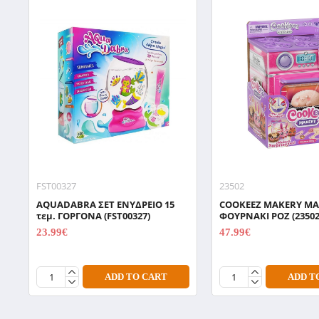
FST00327
23502
AQUADABRA ΣΕΤ ΕΝΥΔΡΕΙΟ 15
COOKEEZ MAKERY ΜΑ
τεμ. ΓΟΡΓΟΝΑ (FST00327)
ΦΟΥΡΝΑΚΙ ΡΟΖ (23502
23.99€
47.99€
29.99€
59.99€
ADD TO CART
ADD T