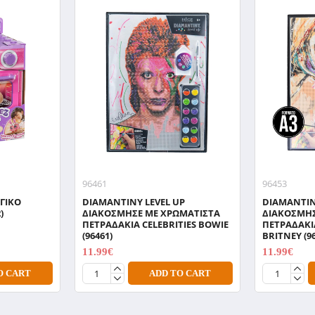
96461
96453
ΓΙΚΟ
DIAMANTINY LEVEL UP
DIAMANTIN
)
ΔΙΑΚΟΣΜΗΣΕ ΜΕ ΧΡΩΜΑΤΙΣΤΑ
ΔΙΑΚΟΣΜΗΣ
ΠΕΤΡΑΔΑΚΙΑ CELEBRITIES BOWIE
ΠΕΤΡΑΔΑΚΙΑ
(96461)
BRITNEY (9
11.99€
11.99€
14.99€
14.99€
O CART
ADD TO CART