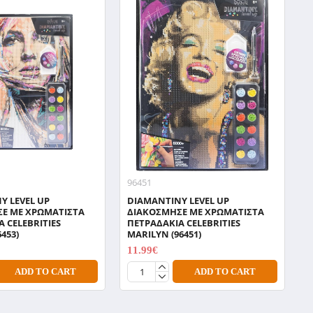
96451
9
Y LEVEL UP
DIAMANTINY LEVEL UP
D
Ε ΜΕ ΧΡΩΜΑΤΙΣΤΑ
ΔΙΑΚΟΣΜΗΣΕ ΜΕ ΧΡΩΜΑΤΙΣΤΑ
Δ
 CELEBRITIES
ΠΕΤΡΑΔΑΚΙΑ CELEBRITIES
Π
6453)
MARILYN (96451)
M
11.99€
1
14.99€
ADD TO CART
ADD TO CART