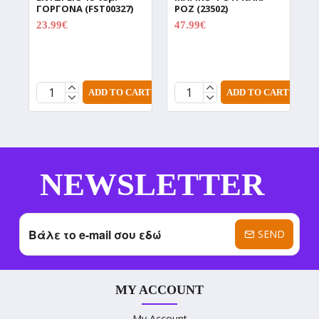
ΓΟΡΓΟΝΑ (FST00327)
ΡΟΖ (23502)
Χ
Π
23.99€
47.99€
29.99€
59.99€
C
(
1
ADD TO CART
ADD TO CART
NEWSLETTER
SEND
MY ACCOUNT
My Account