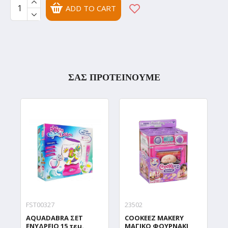
ADD TO CART
ΣΑΣ ΠΡΟΤΕΙΝΟΥΜΕ
FST00327
23502
9
AQUADABRA ΣΕΤ
COOKEEZ MAKERY
D
ΕΝΥΔΡΕΙΟ 15 τεμ.
ΜΑΓΙΚΟ ΦΟΥΡΝΑΚΙ
Δ