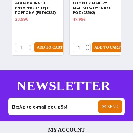
AQUADABRA ΣΕΤ
COOKEEZ MAKERY
D
ΕΝΥΔΡΕΙΟ 15 τεμ.
ΜΑΓΙΚΟ ΦΟΥΡΝΑΚΙ
Δ
ΓΟΡΓΟΝΑ (FST00327)
ΡΟΖ (23502)
Χ
Π
23.99€
47.99€
29.99€
59.99€
C
(
1
ADD TO CART
ADD TO CART
NEWSLETTER
SEND
MY ACCOUNT