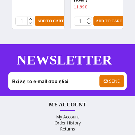
(96461)
(
11.99€
1
14.99€
ADD TO CART
ADD TO CART
NEWSLETTER
SEND
MY ACCOUNT
My Account
Order History
Returns
----------------------