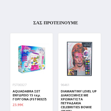
ΣΑΣ ΠΡΟΤΕΙΝΟΥΜΕ
FST00327
96461
9
AQUADABRA ΣΕΤ
DIAMANTINY LEVEL UP
D
ΕΝΥΔΡΕΙΟ 15 τεμ.
ΔΙΑΚΟΣΜΗΣΕ ΜΕ
Δ
ΓΟΡΓΟΝΑ (FST00327)
ΧΡΩΜΑΤΙΣΤΑ
Χ
ΠΕΤΡΑΔΑΚΙΑ
Π
23.99€
29.99€
CELEBRITIES BOWIE
C