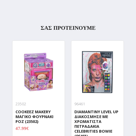
ΣΑΣ ΠΡΟΤΕΙΝΟΥΜΕ
23502
96461
9
COOKEEZ MAKERY
DIAMANTINY LEVEL UP
D
ΜΑΓΙΚΟ ΦΟΥΡΝΑΚΙ
ΔΙΑΚΟΣΜΗΣΕ ΜΕ
Δ
ΡΟΖ (23502)
ΧΡΩΜΑΤΙΣΤΑ
Χ
ΠΕΤΡΑΔΑΚΙΑ
Π
47.99€
59.99€
CELEBRITIES BOWIE
C