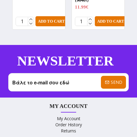
(96461)
(
11.99€
1
14.99€
ADD TO CART
ADD TO CART
NEWSLETTER
SEND
MY ACCOUNT
My Account
Order History
Returns
----------------------