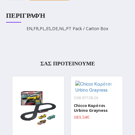
ΠΕΡΙΓΡΑΦΉ
EN,FR,PL,ES,DE,NL,PT Pack / Carton Box
ΣΑΣ ΠΡΟΤΕΙΝΟΥΜΕ
O06-87138-26
Chicco Καρότσι
Urbino Grayness
103.54€
0.00€