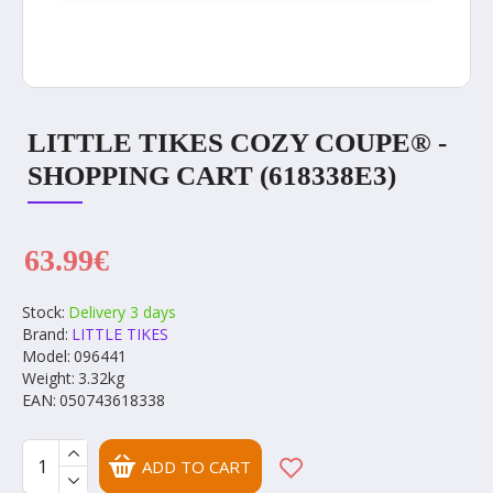
LITTLE TIKES COZY COUPE® -
SHOPPING CART (618338E3)
63.99€
Stock:
Delivery 3 days
Brand:
LITTLE TIKES
Model:
096441
Weight:
3.32kg
EAN:
050743618338
ADD TO CART