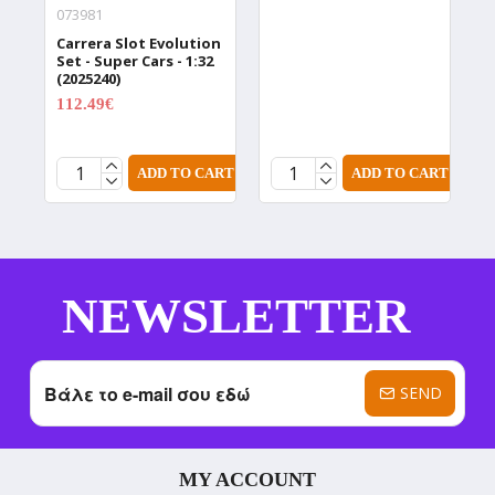
073981
1
Carrera Slot Evolution
H
Set - Super Cars - 1:32
A
(2025240)
F
T
112.49€
149.99€
(
2
ADD TO CART
ADD TO CART
NEWSLETTER
SEND
MY ACCOUNT