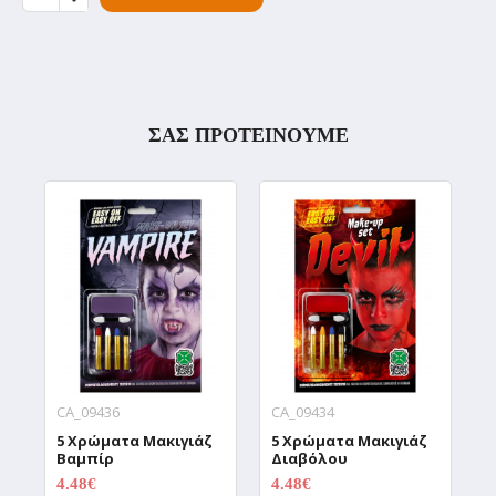
ΣΑΣ ΠΡΟΤΕΙΝΟΥΜΕ
CA_09436
CA_09434
C
5 Χρώματα Μακιγιάζ
5 Χρώματα Μακιγιάζ
5
Βαμπίρ
Διαβόλου
Μ
4.48€
4.48€
4
5.60€
5.60€