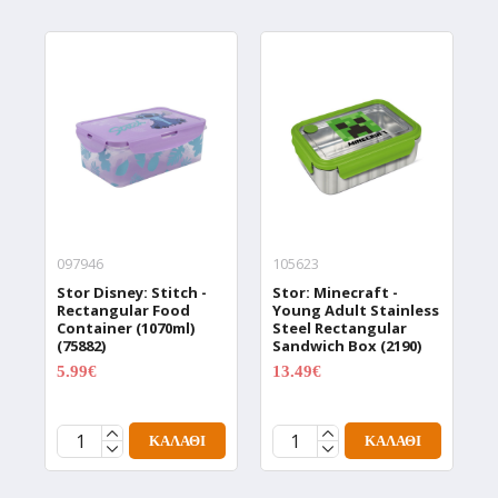
097946
105623
1
Stor Disney: Stitch -
Stor: Minecraft -
S
Rectangular Food
Young Adult Stainless
S
Container (1070ml)
Steel Rectangular
2
(75882)
Sandwich Box (2190)
5.99€
13.49€
7.99€
17.99€
ΚΑΛΆΘΙ
ΚΑΛΆΘΙ