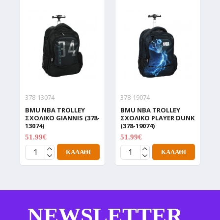
378-13074
378-19074
3
BMU NBA TROLLEY
BMU NBA TROLLEY
B
ΣΧΟΛΙΚΟ GIANNIS (378-
ΣΧΟΛΙΚΟ PLAYER DUNK
Δ
13074)
(378-19074)
(
51.99€
51.99€
4
64.99€
64.99€
ΚΑΛΆΘΙ
ΚΑΛΆΘΙ
NEWSLETTER