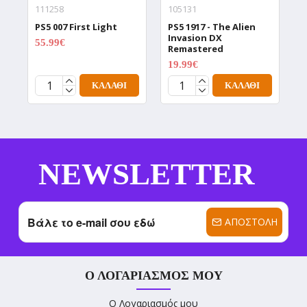
111258
105131
0
PS5 007 First Light
PS5 1917 - The Alien
P
Invasion DX
1
55.99€
69.99€
Remastered
1
19.99€
24.99€
ΚΑΛΆΘΙ
ΚΑΛΆΘΙ
NEWSLETTER
ΑΠΟΣΤΟΛΉ
Ο ΛΟΓΑΡΙΑΣΜΌΣ ΜΟΥ
Ο Λογαριασμός μου