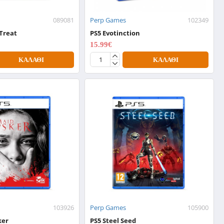
089081
Perp Games
102349
 Treat
PS5 Evotinction
15.99€
19.99€
ΚΑΛΆΘΙ
ΚΑΛΆΘΙ
103926
Perp Games
105900
ker
PS5 Steel Seed