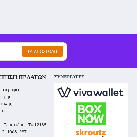
ΑΠΟΣΤΟΛΉ
ΈΤΗΣΗ ΠΕΛΑΤΏΝ
ΣΥΝΕΡΓΑΤΕΣ
πιστροφές
ρωμής
στολής
τές
| Περιστέρι | Τκ 12135
: 2110081987