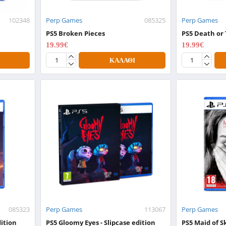
102348
Perp Games
085325
Perp Games
PS5 Broken Pieces
PS5 Death or
19.99€
19.99€
24.99€
24.99€
ΚΑΛΆΘΙ
085323
Perp Games
113067
Perp Games
dition
PS5 Gloomy Eyes - Slipcase edition
PS5 Maid of S