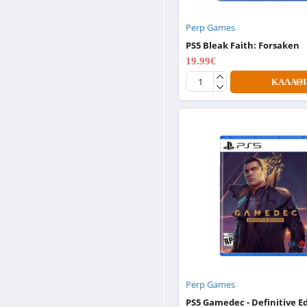
Perp Games
PS5 Bleak Faith: Forsaken
19.99€
24.99€
ΚΑΛΆΘΙ
Perp Games
PS5 Gamedec - Definitive E