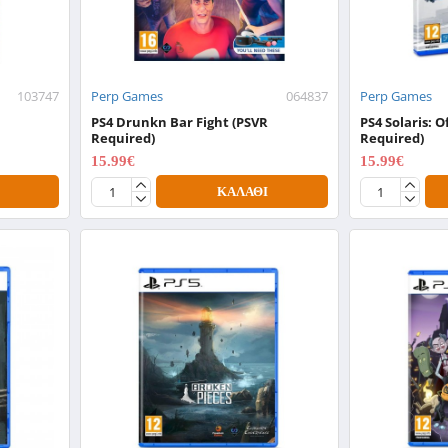
103747
Perp Games
064837
Perp Games
PS4 Drunkn Bar Fight (PSVR
PS4 Solaris: 
Required)
Required)
15.99€
15.99€
19.99€
19.99€
ΚΑΛΆΘΙ