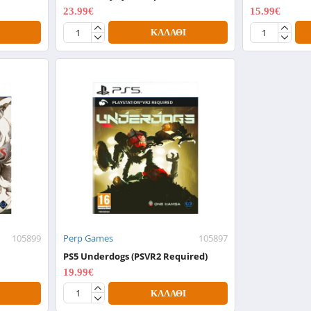
23.99€
15.99€
29.99€
19.99€
ΚΑΛΆΘΙ
105899
Perp Games
105897
PS5 Underdogs (PSVR2 Required)
19.99€
24.99€
ΚΑΛΆΘΙ