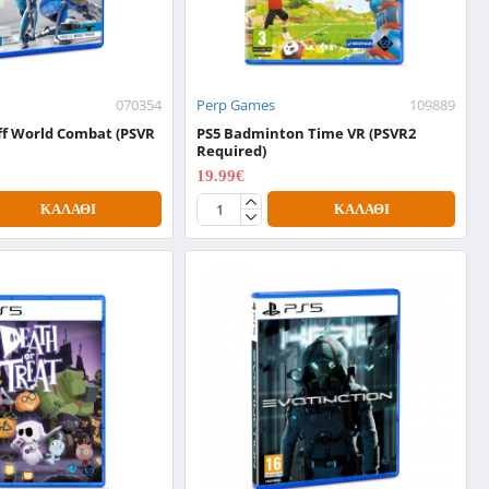
070354
Perp Games
109889
Off World Combat (PSVR
PS5 Badminton Time VR (PSVR2
Required)
19.99€
24.99€
ΚΑΛΆΘΙ
ΚΑΛΆΘΙ