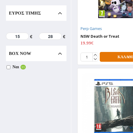
ΕΎΡΟΣ ΤΙΜΉΣ
Perp Games
€
€
NSW Death or Treat
19.99€
24.99€
BOX NOW
ΚΑΛΆΘΙ
Ναι
11