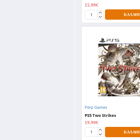
15.99€
19.99€
ΚΑΛΆΘΙ
Perp Games
PS5 Two Strikes
19.99€
24.99€
ΚΑΛΆΘΙ