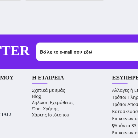
TTER
 ΜΟΥ
Η ΕΤΑΙΡΕΊΑ
ΕΞΥΠΗΡ
Σχετικά με εμάς
Αλλαγές ή Ε
Blog
Τρόποι Πλη
Δήλωση Εχεμύθειας
Τρόποι Απο
Όροι Χρήσης
Κατασκευασ
Χάρτης Ιστότοπου
CIAL!
Επικοινωνία
Αμύντα 33 
Επικοινωνια