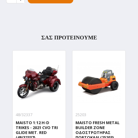
ΣΑΣ ΠΡΟΤΕΙΝΟΥΜΕ
48/32337
25203
2
MAISTO 1:12 H-D
MAISTO FRESH METAL
M
TRIKES - 2021 CVO TRI
BUILDER ZONE
Α
GLIDE MET. RED
ΟΔΟΣΤΡΩΤΗΡΑΣ
P
(48/32337)
ΠΟΡΤΟΚΑΛΙ (25203)
(