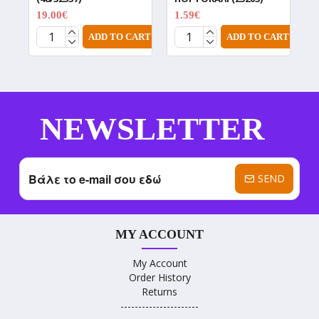
19.00€
1.59€
0
23.75€
1.99€
ADD TO CART
ADD TO CART
NEWSLETTER
SEND
MY ACCOUNT
My Account
Order History
Returns
----------------------