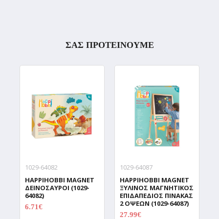
ΣΑΣ ΠΡΟΤΕΙΝΟΥΜΕ
IN STOCK
1029-64082
1029-64087
1
HAPPIHOBBI MAGNET
HAPPIHOBBI MAGNET
H
ΔΕΙΝΟΣΑΥΡΟΙ (1029-
ΞΥΛΙΝΟΣ ΜΑΓΝΗΤΙΚΟΣ
Π
64082)
ΕΠΙΔΑΠΕΔΙΟΣ ΠΙΝΑΚΑΣ
U
2 ΟΨΕΩΝ (1029-64087)
6.71€
6
8.39€
27.99€
34.99€