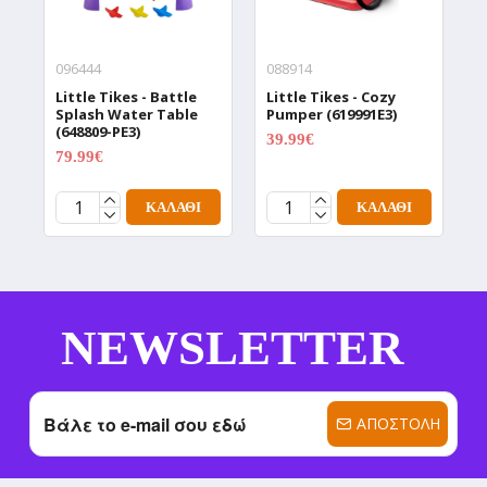
096444
088914
0
Little Tikes - Battle
Little Tikes - Cozy
L
Splash Water Table
Pumper (619991E3)
N
(648809-PE3)
(
39.99€
49.99€
79.99€
1
99.99€
ΚΑΛΆΘΙ
ΚΑΛΆΘΙ
NEWSLETTER
ΑΠΟΣΤΟΛΉ