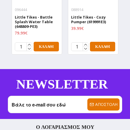
096444
088914
0
Little Tikes - Battle
Little Tikes - Cozy
L
Splash Water Table
Pumper (619991E3)
N
(648809-PE3)
(
39.99€
49.99€
79.99€
1
99.99€
ΚΑΛΆΘΙ
ΚΑΛΆΘΙ
NEWSLETTER
ΑΠΟΣΤΟΛΉ
Ο ΛΟΓΑΡΙΑΣΜΌΣ ΜΟΥ