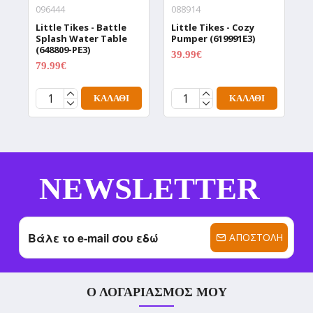
096444
088914
0
Little Tikes - Battle
Little Tikes - Cozy
L
Splash Water Table
Pumper (619991E3)
N
(648809-PE3)
(
39.99€
49.99€
79.99€
1
99.99€
ΚΑΛΆΘΙ
ΚΑΛΆΘΙ
NEWSLETTER
ΑΠΟΣΤΟΛΉ
Ο ΛΟΓΑΡΙΑΣΜΌΣ ΜΟΥ