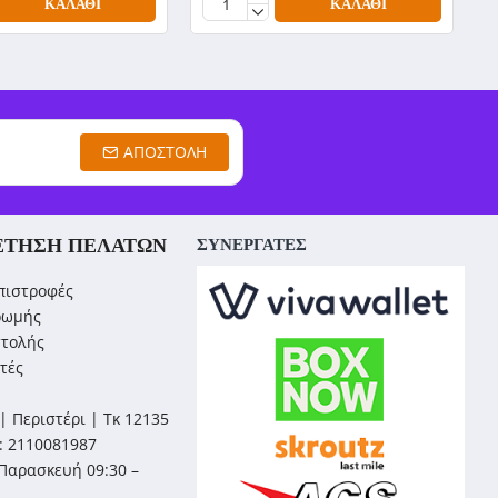
ΚΑΛΆΘΙ
ΚΑΛΆΘΙ
ΑΠΟΣΤΟΛΉ
ΈΤΗΣΗ ΠΕΛΑΤΏΝ
ΣΥΝΕΡΓΑΤΕΣ
πιστροφές
ρωμής
στολής
τές
| Περιστέρι | Τκ 12135
: 2110081987
Παρασκευή 09:30 –