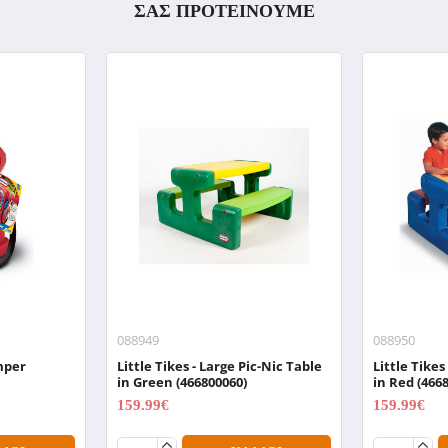
ΣΑΣ ΠΡΟΤΕΙΝΟΥΜΕ
088949
088950
umper
Little Tikes - Large Pic-Nic Table
Little Tikes
in Green (466800060)
in Red (466
159.99€
159.99€
199.99€
199.99€