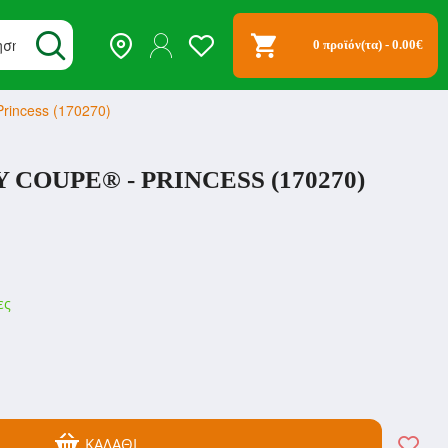
0 προϊόν(τα) - 0.00€
 Princess (170270)
 COUPE® - PRINCESS (170270)
ες
ΚΑΛΆΘΙ