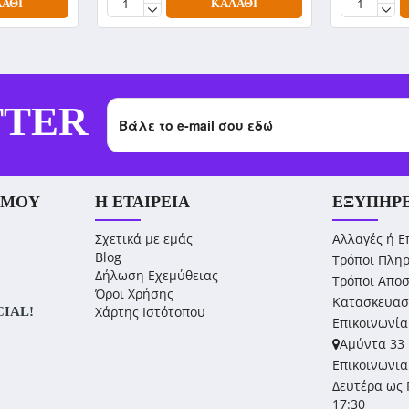
ΆΘΙ
ΚΑΛΆΘΙ
TTER
 ΜΟΥ
Η ΕΤΑΙΡΕΊΑ
ΕΞΥΠΗΡ
Σχετικά με εμάς
Αλλαγές ή Ε
Blog
Τρόποι Πλη
Δήλωση Εχεμύθειας
Τρόποι Απο
Όροι Χρήσης
Κατασκευασ
Χάρτης Ιστότοπου
CIAL!
Επικοινωνία
Αμύντα 33 
Επικοινωνια
Δευτέρα ως 
17:30