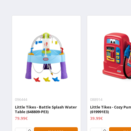
096444
088914
Little Tikes - Battle Splash Water
Little Tikes - Cozy P
Table (648809-PE3)
(619991E3)
79.99€
39.99€
99.99€
49.99€