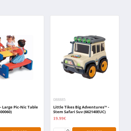
088885
0
 - Large Pic-Nic Table
Little Tikes Big Adventures™ -
L
800060)
Stem Safari Suv (662140EUC)
S
19.99€
1
24.99€