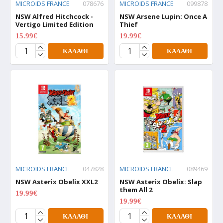
MICROIDS FRANCE
078676
MICROIDS FRANCE
099878
NSW Alfred Hitchcock -
NSW Arsene Lupin: Once A
Vertigo Limited Edition
Thief
15.99€
19.99€
19.99€
24.99€
ΚΑΛΆΘΙ
ΚΑΛΆΘΙ
MICROIDS FRANCE
047828
MICROIDS FRANCE
089469
NSW Asterix Obelix XXL2
NSW Asterix Obelix: Slap
them All 2
19.99€
24.99€
19.99€
24.99€
ΚΑΛΆΘΙ
ΚΑΛΆΘΙ