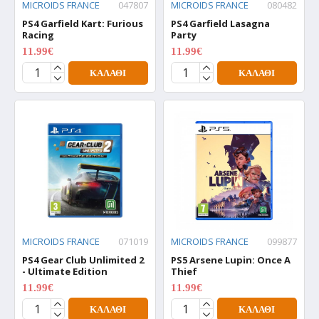
MICROIDS FRANCE
047807
MICROIDS FRANCE
080482
PS4 Garfield Kart: Furious
PS4 Garfield Lasagna
Racing
Party
11.99€
11.99€
14.99€
14.99€
ΚΑΛΆΘΙ
ΚΑΛΆΘΙ
MICROIDS FRANCE
071019
MICROIDS FRANCE
099877
PS4 Gear Club Unlimited 2
PS5 Arsene Lupin: Once A
- Ultimate Edition
Thief
11.99€
11.99€
14.99€
14.99€
ΚΑΛΆΘΙ
ΚΑΛΆΘΙ