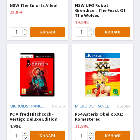
NSW The Smurfs:Vileaf
NSW UFO Robot
Grendizer: The Feast Of
23.99€
29.99€
The Wolves
19.99€
24.99€
ΚΑΛΆΘΙ
ΚΑΛΆΘΙ
MICROIDS FRANCE
075615
MICROIDS FRANCE
063584
PC Alfred Hitchcock -
PS4 Asterix Obelix XXL:
Vertigo Deluxe Edition
Romastered
4.99€
11.99€
14.99€
ΚΑΛΆΘΙ
ΚΑΛΆΘΙ