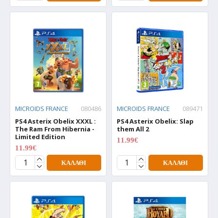
MICROIDS FRANCE
080486
MICROIDS FRANCE
089471
PS4 Asterix Obelix XXXL :
PS4 Asterix Obelix: Slap
The Ram From Hibernia -
them All 2
Limited Edition
11.99€
14.99€
11.99€
14.99€
ΚΑΛΆΘΙ
ΚΑΛΆΘΙ