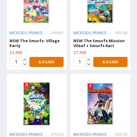
MICROIDS FRANCE
096981
MICROIDS FRANCE
099786
NSW The Smurfs: Village
NSW The Smurfs:Mission
Party
Vileaf + Smurfs Kart
23.99€
27.99€
29.99€
34.99€
ΚΑΛΆΘΙ
ΚΑΛΆΘΙ
MICROIDS FRANCE
076090
MICROIDS FRANCE
084706