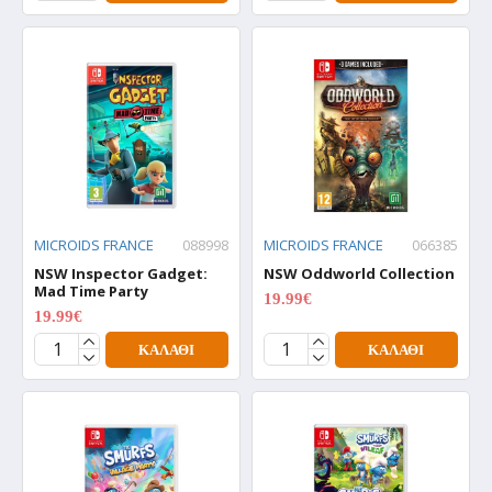
MICROIDS FRANCE
088998
MICROIDS FRANCE
066385
NSW Inspector Gadget:
NSW Oddworld Collection
Mad Time Party
19.99€
24.99€
19.99€
24.99€
ΚΑΛΆΘΙ
ΚΑΛΆΘΙ