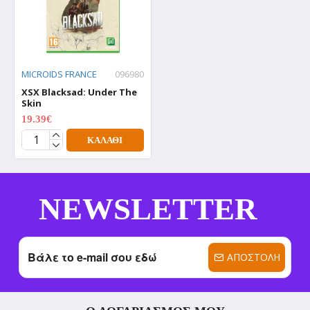
MICROIDS FRANCE
096980
XSX Blacksad: Under The
Skin
19.39€
19.99€
ΚΑΛΆΘΙ
NEWSLETTER
ΑΠΟΣΤΟΛΉ