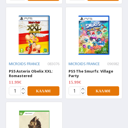
MICROIDS FRANCE
083076
MICROIDS FRANCE
096982
PS5 Asterix Obelix XXL:
PS5 The Smurfs: Village
Romastered
Party
11.99€
15.99€
14.99€
19.99€
ΚΑΛΆΘΙ
ΚΑΛΆΘΙ