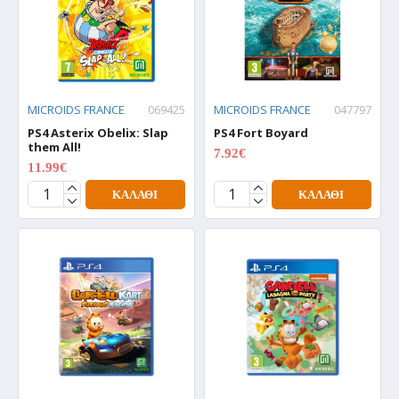
MICROIDS FRANCE
069425
MICROIDS FRANCE
047797
PS4 Asterix Obelix: Slap
PS4 Fort Boyard
them All!
7.92€
9.90€
11.99€
14.99€
ΚΑΛΆΘΙ
ΚΑΛΆΘΙ