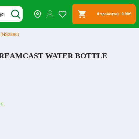
0 προϊόν(τα) - 0.00€
 (NS2880)
DREAMCAST WATER BOTTLE
ες