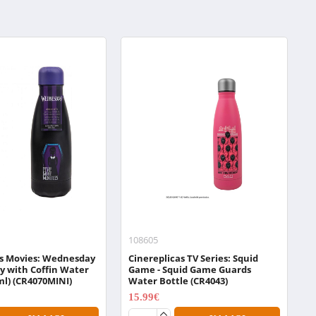
108605
0
as Movies: Wednesday
Cinereplicas TV Series: Squid
N
y with Coffin Water
Game - Squid Game Guards
B
ml) (CR4070MINI)
Water Bottle (CR4043)
1
15.99€
19.99€