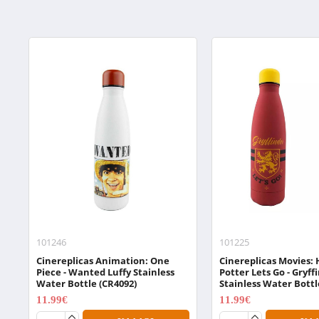
101246
101225
Cinereplicas Animation: One
Cinereplicas Movies: 
Piece - Wanted Luffy Stainless
Potter Lets Go - Gryff
Water Bottle (CR4092)
Stainless Water Bottl
11.99€
11.99€
14.99€
14.99€