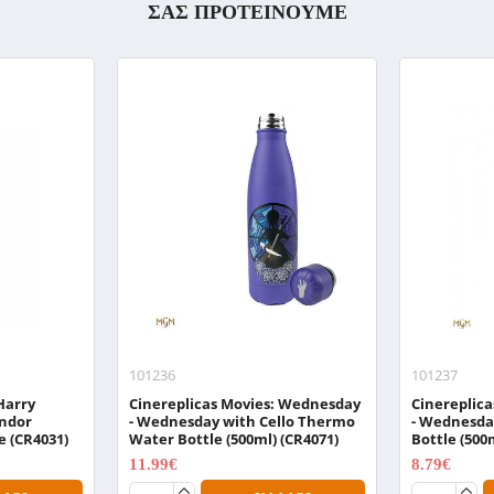
ΣΑΣ ΠΡΟΤΕΙΝΟΥΜΕ
101236
101237
Harry
Cinereplicas Movies: Wednesday
Cinereplic
indor
- Wednesday with Cello Thermo
- Wednesda
e (CR4031)
Water Bottle (500ml) (CR4071)
Bottle (500
11.99€
8.79€
14.99€
10.99€