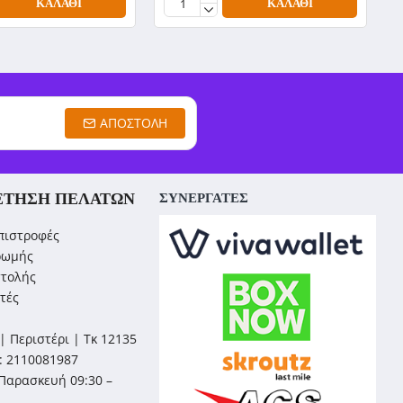
ΚΑΛΆΘΙ
ΚΑΛΆΘΙ
ΑΠΟΣΤΟΛΉ
ΈΤΗΣΗ ΠΕΛΑΤΏΝ
ΣΥΝΕΡΓΑΤΕΣ
πιστροφές
ρωμής
στολής
τές
| Περιστέρι | Τκ 12135
: 2110081987
Παρασκευή 09:30 –