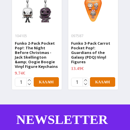
104105
097587
0
Funko 2-Pack Pocket
Funko 3-Pack Carrot
F
Pop!: The Night
Pocket Pop!:
T
Before Christmas -
Guardians of the
D
Jack Skellington
Galaxy (PDQ) Vinyl
V
&amp; Oogie Boogie
Figures
1
Vinyl Figure Keychains
13.49€
17.99€
9.74€
12.99€
ΚΑΛΆΘΙ
ΚΑΛΆΘΙ
NEWSLETTER