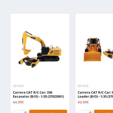
091044
091049
Carrera CAT R/C Car: 336
Carrera CAT R/C Car:
Excavator (B/O) - 1:35 (37023001)
Loader (B/O) - 1:35 (37
44.99€
44.99€
59.99€
59.99€