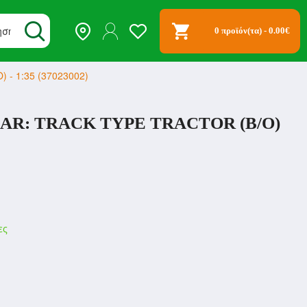
0 προϊόν(τα) - 0.00€
O) - 1:35 (37023002)
AR: TRACK TYPE TRACTOR (B/O)
ες