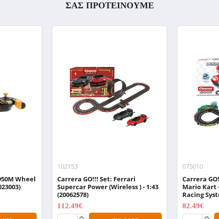
ΣΑΣ ΠΡΟΤΕΙΝΟΥΜΕ
102153
075010
 950M Wheel
Carrera GO!!! Set: Ferrari
Carrera GO!
023003)
Supercar Power (Wireless ) - 1:43
Mario Kart -
(20062578)
Racing Syst
112.49€
82.49€
149.99€
109.99€