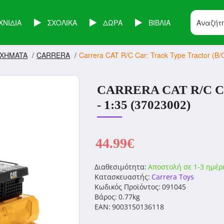
ΧΝΙΔΙΑ
ΣΧΟΛΙΚΑ
ΔΩΡΑ
ΒΙΒΛΙΑ
XHMATA
CARRERA
Carrera CAT R/C Car: Track Type Tractor (B/
CARRERA CAT R/C C
- 1:35 (37023002)
44.99€
Διαθεσιμότητα:
Αποστολή σε 1-3 ημέρ
Κατασκευαστής:
Carrera Toys
Κωδικός Προϊόντος:
091045
Βάρος:
0.77kg
EAN:
9003150136118