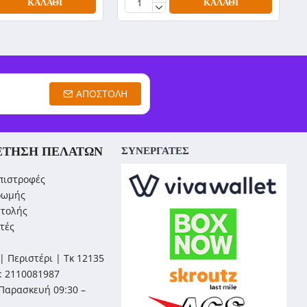
ΚΑΛΆΘΙ
ΚΑΛΆΘΙ
ΑΠΟΣΤΟΛΉ
ΈΤΗΣΗ ΠΕΛΑΤΏΝ
ΣΥΝΕΡΓΑΤΕΣ
πιστροφές
ρωμής
στολής
τές
| Περιστέρι | Τκ 12135
: 2110081987
Παρασκευή 09:30 –