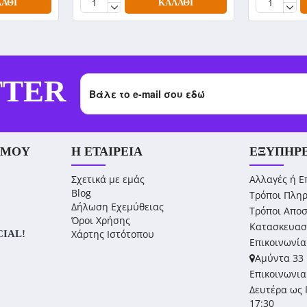
ΆΘΙ
ΚΑΛΆΘΙ
TTER
 ΜΟΥ
Η ΕΤΑΙΡΕΊΑ
ΕΞΥΠΗΡ
Σχετικά με εμάς
Αλλαγές ή Ε
Blog
Τρόποι Πλη
Δήλωση Εχεμύθειας
Τρόποι Απο
Όροι Χρήσης
Κατασκευασ
Χάρτης Ιστότοπου
CIAL!
Επικοινωνία
Αμύντα 33 
Επικοινωνια
Δευτέρα ως 
17:30