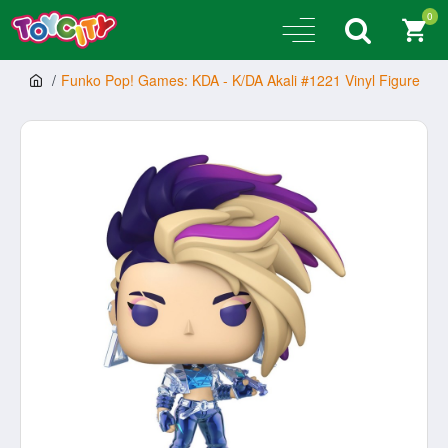
0
Funko Pop! Games: KDA - K/DA Akali #1221 Vinyl Figure