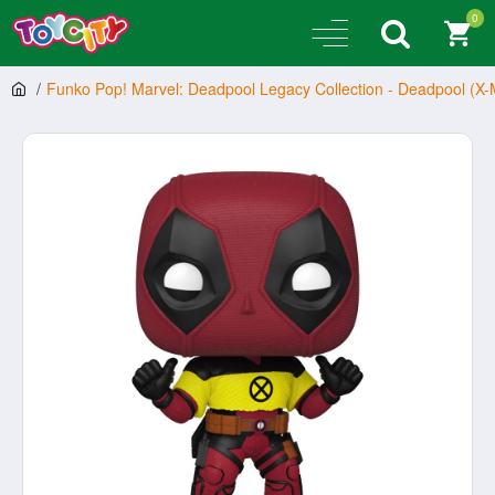
0
Funko Pop! Marvel: Deadpool Legacy Collection - Deadpool (X-