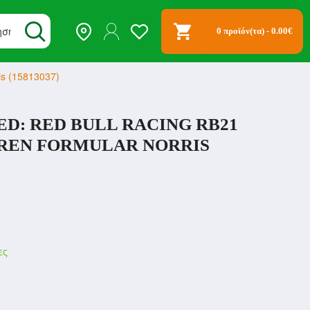
0 προϊόν(τα) - 0.00€
is (15813037)
D: RED BULL RACING RB21
REN FORMULAR NORRIS
ες