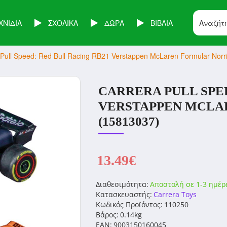
ΧΝΙΔΙΑ
ΣΧΟΛΙΚΑ
ΔΩΡΑ
ΒΙΒΛΙΑ
 Pull Speed: Red Bull Racing RB21 Verstappen McLaren Formular Norr
CARRERA PULL SPEE
VERSTAPPEN MCLA
(15813037)
13.49€
Διαθεσιμότητα:
Αποστολή σε 1-3 ημέρ
Κατασκευαστής:
Carrera Toys
Κωδικός Προϊόντος:
110250
Βάρος:
0.14kg
EAN:
9003150160045