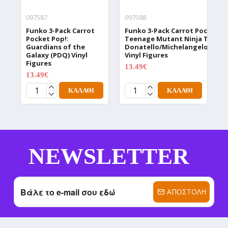
097587
097588
0
Funko 3-Pack Carrot
Funko 3-Pack Carrot Pocket Po
F
Pocket Pop!:
Teenage Mutant Ninja Turtles
P
Guardians of the
Donatello/Michelangelo/Shre
M
Galaxy (PDQ) Vinyl
Vinyl Figures
L
Figures
V
13.49€
17.99€
13.49€
1
17.99€
ΚΑΛΆΘΙ
ΚΑΛΆΘΙ
NEWSLETTER
ΑΠΟΣΤΟΛΉ