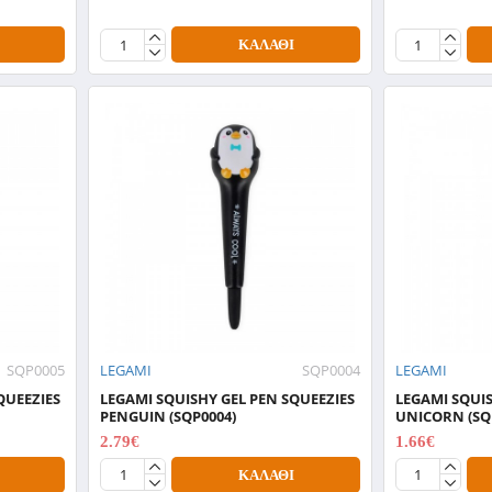
ΚΑΛΆΘΙ
SQP0005
LEGAMI
SQP0004
LEGAMI
QUEEZIES
LEGAMI SQUISHY GEL PEN SQUEEZIES
LEGAMI SQUIS
PENGUIN (SQP0004)
UNICORN (SQ
2.79€
1.66€
3.99€
2.37€
ΚΑΛΆΘΙ