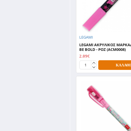
LEGAMI
LEGAMI ΑΚΡΥΛΙΚΟΣ ΜΑΡΚ
BE BOLD - ΡΟΖ (ACM0008)
2.09€
2.99€
ΚΑΛΆΘΙ