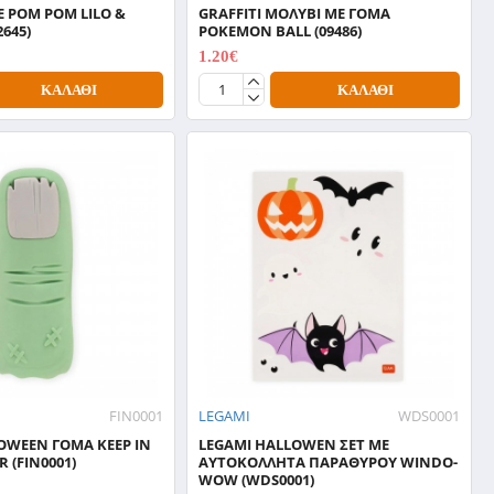
E POM POM LILO &
GRAFFITI ΜΟΛΥΒΙ ΜΕ ΓΟΜΑ
2645)
POKEMON BALL (09486)
1.20€
1.50€
ΚΑΛΆΘΙ
ΚΑΛΆΘΙ
FIN0001
LEGAMI
WDS0001
OWEEN ΓΟΜΑ KEEP IN
LEGAMI HALLOWEN ΣΕΤ ΜΕ
 (FIN0001)
ΑΥΤΟΚΟΛΛΗΤΑ ΠΑΡΑΘΥΡΟΥ WINDO-
WOW (WDS0001)