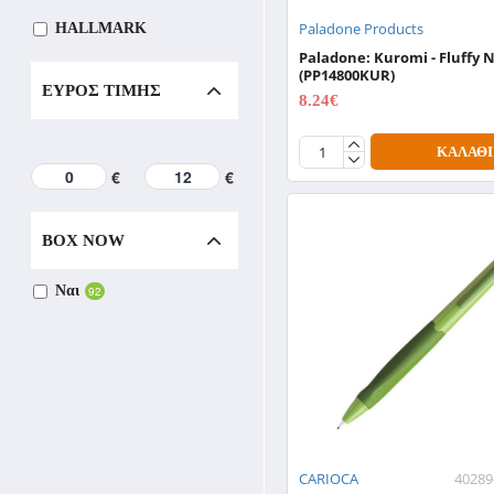
Paladone Products
HALLMARK
Paladone: Kuromi - Fluffy
LEGAMI
(PP14800KUR)
ΕΎΡΟΣ ΤΙΜΉΣ
8.24€
10.99€
MAPED
ΚΑΛΆΘΙ
MUST
€
€
Paladone Products
BOX NOW
PAPAZOGLOU
Ναι
92
PENSAN
PENTONIC
Pyramid Shop.com
SKAG
TESORO
CARIOCA
4028