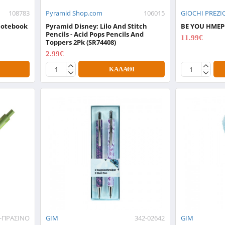
108783
Pyramid Shop.com
106015
GIOCHI PREZI
 Notebook
Pyramid Disney: Lilo And Stitch
BE YOU ΗΜΕΡΟ
Pencils - Acid Pops Pencils And
11.99€
Toppers 2Pk (SR74408)
14.99€
2.99€
3.99€
ΚΑΛΆΘΙ
9-ΠΡΑΣΙΝΟ
GIM
342-02642
GIM