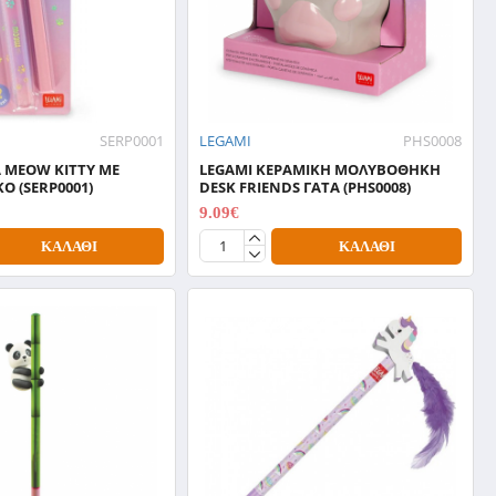
SERP0001
LEGAMI
PHS0008
 MEOW KITTY ΜΕ
LEGAMI ΚΕΡΑΜΙΚΗ ΜΟΛΥΒΟΘΗΚΗ
Ο (SERP0001)
DESK FRIENDS ΓΑΤΑ (PHS0008)
9.09€
12.99€
ΚΑΛΆΘΙ
ΚΑΛΆΘΙ