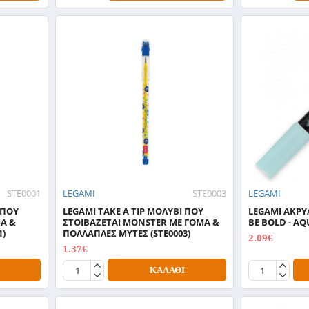
STE0001
LEGAMI
STE0003
LEGAMI
 ΠΟΥ
LEGAMI TAKE A TIP ΜΟΛΥΒΙ ΠΟΥ
LEGAMI ΑΚΡ
ΜΑ &
ΣΤΟΙΒΑΖΕΤΑΙ MONSTER ΜΕ ΓΟΜΑ &
BE BOLD - AQ
1)
ΠΟΛΛΑΠΛΕΣ ΜΥΤΕΣ (STE0003)
2.09€
2.99€
1.37€
1.95€
ΚΑΛΆΘΙ