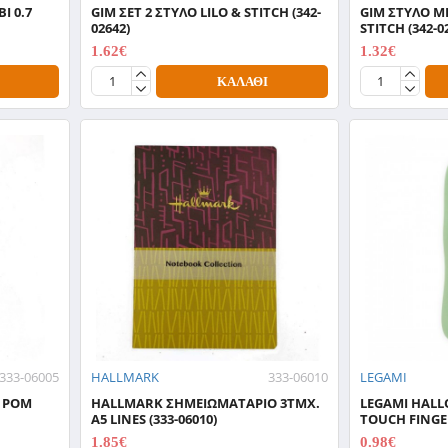
Ι 0.7
GIM ΣΕΤ 2 ΣΤΥΛΟ LILO & STITCH (342-
GIM ΣΤΥΛΟ M
02642)
STITCH (342-0
1.62€
1.32€
2.70€
2.20€
ΚΑΛΆΘΙ
333-06005
HALLMARK
333-06010
LEGAMI
 POM
HALLMARK ΣΗΜΕΙΩΜΑΤΑΡΙΟ 3ΤΜΧ.
LEGAMI HALL
Α5 LINES (333-06010)
TOUCH FINGER
1.85€
0.98€
3.70€
1.40€