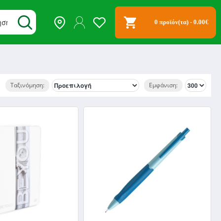
0 προϊόν(τα) - 0.00€
Ταξινόμηση:
Εμφάνιση: