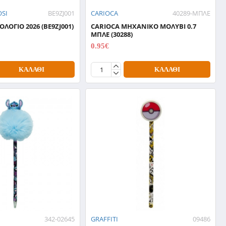
OSI
BE9ZJ001
CARIOCA
40289-ΜΠΛΕ
ΛΟΓΙΟ 2026 (BE9ZJ001)
CARIOCA ΜΗΧΑΝΙΚΟ ΜΟΛΥΒΙ 0.7
ΜΠΛΕ (30288)
0.95€
1.19€
ΚΑΛΆΘΙ
ΚΑΛΆΘΙ
342-02645
GRAFFITI
09486