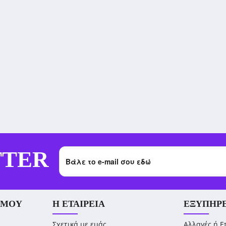
TTER
 ΜΟΥ
Η ΕΤΑΙΡΕΊΑ
ΕΞΥΠΗΡ
Σχετικά με εμάς
Αλλαγές ή Ε