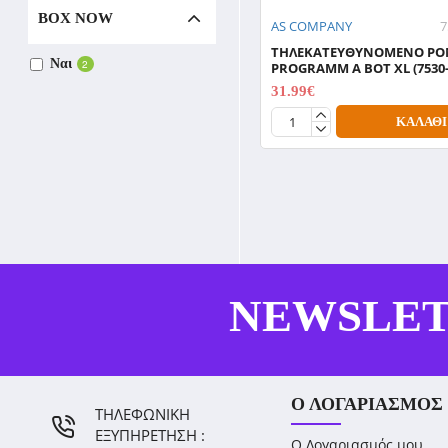
BOX NOW
AS COMPANY
7
ΤΗΛΕΚΑΤΕΥΘΥΝΟΜΕΝΟ Ρ
Ναι
2
PROGRAMM A BOT XL (7530-
31.99€
39.99€
ΚΑΛΆΘΙ
NEWSLE
Ο ΛΟΓΑΡΙΑΣΜΌΣ
ΤΗΛΕΦΩΝΙΚΗ
ΕΞΥΠΗΡΕΤΗΣΗ :
Ο Λογαριασμός μου