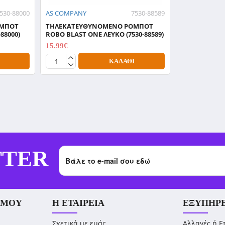
530-88000
AS COMPANY
7530-88589
ΟΜΠΟΤ
ΤΗΛΕΚΑΤΕΥΘΥΝΟΜΕΝΟ ΡΟΜΠΟΤ
88000)
ROBO BLAST ONE ΛΕΥΚΟ (7530-88589)
15.99€
19.99€
ΚΑΛΆΘΙ
TTER
 ΜΟΥ
Η ΕΤΑΙΡΕΊΑ
ΕΞΥΠΗΡ
Σχετικά με εμάς
Αλλαγές ή Ε