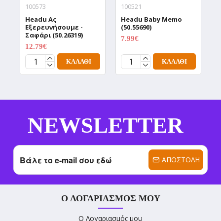
100573
100521
1
Headu Aς
Headu Baby Memo
H
Εξερευνήσουμε -
(50.55690)
Α
Σαφάρι (50.26319)
(
7.99€
9.99€
12.79€
1
15.99€
ΚΑΛΆΘΙ
ΚΑΛΆΘΙ
NEWSLETTER
ΑΠΟΣΤΟΛΉ
Ο ΛΟΓΑΡΙΑΣΜΌΣ ΜΟΥ
Ο Λογαριασμός μου