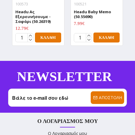
100573
100521
1
Headu Aς
Headu Baby Memo
H
Εξερευνήσουμε -
(50.55690)
Α
Σαφάρι (50.26319)
(
7.99€
9.99€
12.79€
1
15.99€
ΚΑΛΆΘΙ
ΚΑΛΆΘΙ
NEWSLETTER
ΑΠΟΣΤΟΛΉ
Ο ΛΟΓΑΡΙΑΣΜΌΣ ΜΟΥ
Ο Λογαριασμός μου