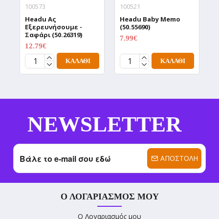
100573
100521
1
Headu Aς
Headu Baby Memo
H
Εξερευνήσουμε -
(50.55690)
Α
Σαφάρι (50.26319)
(
7.99€
9.99€
12.79€
1
15.99€
ΚΑΛΆΘΙ
ΚΑΛΆΘΙ
NEWSLETTER
ΑΠΟΣΤΟΛΉ
Ο ΛΟΓΑΡΙΑΣΜΌΣ ΜΟΥ
Ο Λογαριασμός μου