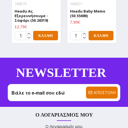
100573
100521
1
Headu Aς
Headu Baby Memo
H
Εξερευνήσουμε -
(50.55690)
Α
Σαφάρι (50.26319)
(
7.99€
9.99€
12.79€
1
15.99€
ΚΑΛΆΘΙ
ΚΑΛΆΘΙ
NEWSLETTER
ΑΠΟΣΤΟΛΉ
Ο ΛΟΓΑΡΙΑΣΜΌΣ ΜΟΥ
Ο Λογαριασμός μου