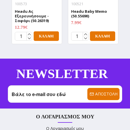
100573
100521
1
Headu Aς
Headu Baby Memo
H
Εξερευνήσουμε -
(50.55690)
Α
Σαφάρι (50.26319)
(
7.99€
9.99€
12.79€
1
15.99€
ΚΑΛΆΘΙ
ΚΑΛΆΘΙ
NEWSLETTER
ΑΠΟΣΤΟΛΉ
Ο ΛΟΓΑΡΙΑΣΜΌΣ ΜΟΥ
Ο Λογαριασμός μου