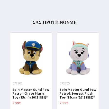
ΣΑΣ ΠΡΟΤΕΙΝΟΥΜΕ
072702
072705
0
Spin Master Gund Paw
Spin Master Gund Paw
S
Patrol: Chase Plush
Patrol: Everest Plush
P
Toy (15cm) (20131881)*
Toy (15cm) (20131882)*
T
7.99€
7.99€
7
9.99€
9.99€