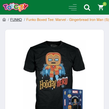
0
FUNKO
Funko Boxed Tee: Marvel - Gingerbread Iron Man (S)