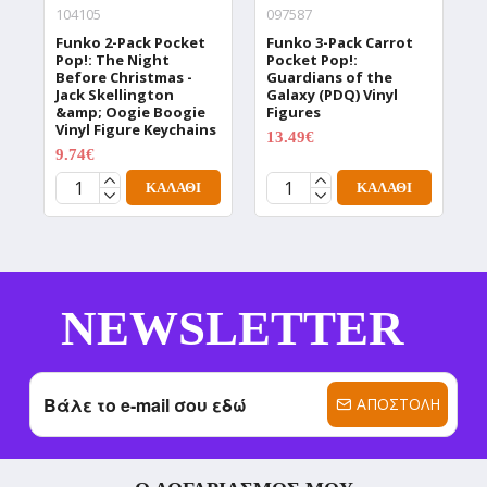
104105
097587
0
Funko 2-Pack Pocket
Funko 3-Pack Carrot
F
Pop!: The Night
Pocket Pop!:
T
Before Christmas -
Guardians of the
D
Jack Skellington
Galaxy (PDQ) Vinyl
V
&amp; Oogie Boogie
Figures
1
Vinyl Figure Keychains
13.49€
17.99€
9.74€
12.99€
ΚΑΛΆΘΙ
ΚΑΛΆΘΙ
NEWSLETTER
ΑΠΟΣΤΟΛΉ