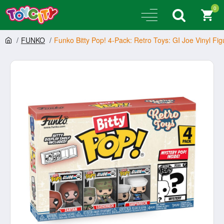
0
FUNKO
Funko Bitty Pop! 4-Pack: Retro Toys: GI Joe Vinyl Fig