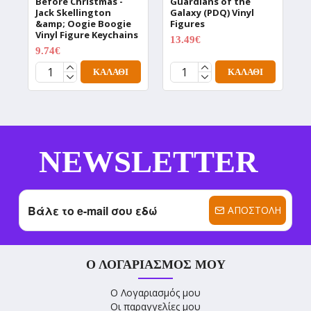
Before Christmas -
Guardians of the
D
Jack Skellington
Galaxy (PDQ) Vinyl
V
&amp; Oogie Boogie
Figures
1
Vinyl Figure Keychains
13.49€
17.99€
9.74€
12.99€
ΚΑΛΆΘΙ
ΚΑΛΆΘΙ
NEWSLETTER
ΑΠΟΣΤΟΛΉ
Ο ΛΟΓΑΡΙΑΣΜΌΣ ΜΟΥ
Ο Λογαριασμός μου
Οι παραγγελίες μου